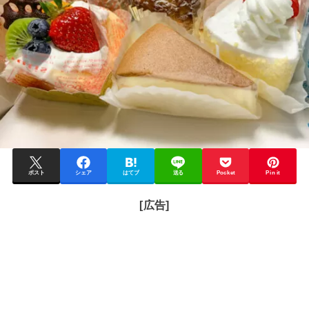
ポスト
シェア
はてブ
送る
Pocket
Pin it
[広告]