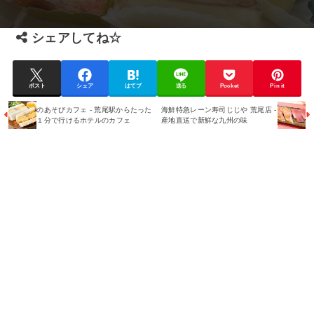
シェアしてね☆
ポスト
シェア
はてブ
送る
Pocket
Pin it
のあそびカフェ - 荒尾駅からたった
海鮮特急レーン寿司じじや 荒尾店 -
１分で行けるホテルのカフェ
産地直送で新鮮な九州の味