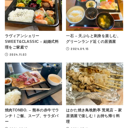
ラヴィアンシェリー
一石 – 天ぷらと刺身を楽しむ、
SWEET&CLASSIC – 結婚式料
グリーンランド近くの居酒屋
理をご家庭で
2024.09.15
2024.11.03
焼肉TONBO. – 熊本の赤牛でラ
はかた焼き鳥晩酌亭 荒尾店 – 家
ンチ！ご飯、スープ、サラダバ
居酒屋で楽しむ！お持ち帰り料
ー
理