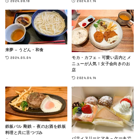
2024.08.18
2024.07.14
来夢 – うどん・和食
2024.05.04
モカ・カフェ – 可愛い店内とメ
ニューが人気！女子会向きのお
店
2024.04.14
鉄板バル 剛鉄 – 夜のお酒を鉄板
料理と共に舌つづみ
パティスリーヒマキ – ケーキで