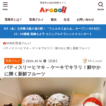
荒尾市の総合情報サイト
MENU
SEARCH
荒尾市とは？
荒尾グルメ
観光
生活
お問い合わせ
6/5（金）九州最大級の道の駅！「ウェルネスあらお」オープン / 6/14(日）
13：00開場 高嶋ちさ子 カジュアルクラシックスコンサート
HOME
荒尾グルメ
パティスリーヒマキ – ケーキでキラリ！鮮やかに輝く新鮮フルーツ
2024.01.14
Mr.Local
荒尾グルメ
【広告】
パティスリーヒマキ – ケーキでキラリ！鮮やか
に輝く新鮮フルーツ