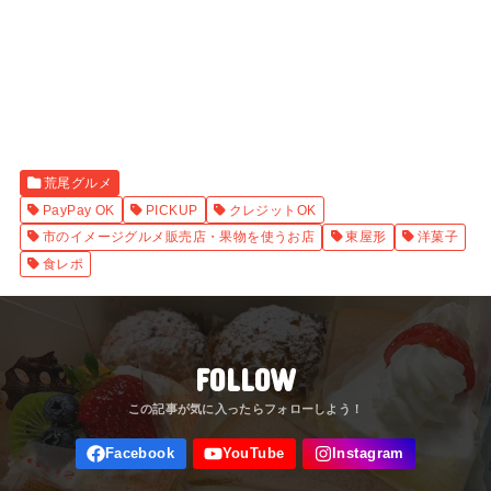
荒尾グルメ
PayPay OK
PICKUP
クレジットOK
市のイメージグルメ販売店・果物を使うお店
東屋形
洋菓子
食レポ
FOLLOW