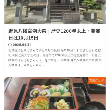
野原八幡宮例大祭｜歴史1200年以上・開催
日は10月15日
2025.08.31
地域住民と共に歩んできた祭りの役割 毎年10月15日に斎行される祭
礼 今回ご紹介するのは、荒尾市で1200年以上の歴史を持つ「野原八
幡宮のばらはちまんぐう」をご紹介。 御祭神 野原八幡宮の由緒 野原
八幡宮は、延暦えんりゃ...
荒尾グルメ