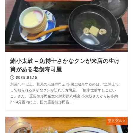
鮨小太鼓 – 魚博士さかなクンが来店の生け
簀がある老舗寿司屋
2025.06.15
創業40年以上、荒尾の老舗寿司店 今回ご紹介するのは、“魚博士”と
して知られるさかなクンが訪れた寿司屋、『鮨小太鼓すしこだい
こ』さん。 重要無形民俗文化財野原八幡宮 小太鼓さんから徒歩約
2〜4分圏内には、国の重要無形民俗...
荒尾グルメ