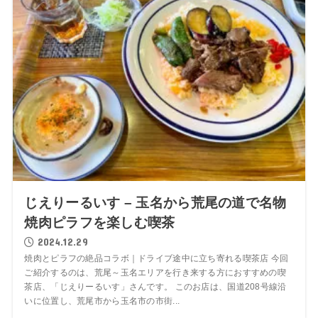
じえりーるいす – 玉名から荒尾の道で名物
焼肉ピラフを楽しむ喫茶
2024.12.29
焼肉とピラフの絶品コラボ｜ドライブ途中に立ち寄れる喫茶店 今回
ご紹介するのは、荒尾～玉名エリアを行き来する方におすすめの喫
茶店、「じえりーるいす」さんです。 このお店は、国道208号線沿
いに位置し、荒尾市から玉名市の市街...