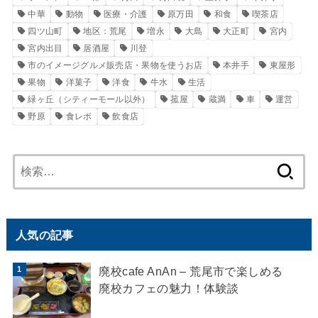
中華
動物
医療・介護
原万田
和食
喫茶店
四ツ山町
地区：荒尾
増永
大島
大正町
宮内
宮内出目
居酒屋
川登
市のイメージグルメ販売店・果物を使うお店
本井手
東屋形
果物
洋菓子
洋食
牛水
生活
緑ヶ丘（シティーモール以外）
菰屋
蔵満
車
運営
野原
食レポ
飲食店
検
索:
人気の記事
廃校cafe AnAn – 荒尾市で楽しめる
廃校カフェの魅力！体験談