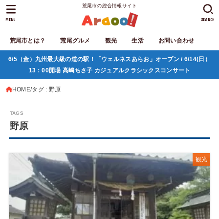
荒尾市の総合情報サイト
MENU
SEARCH
荒尾市とは？
荒尾グルメ
観光
生活
お問い合わせ
6/5（金）九州最大級の道の駅！「ウェルネスあらお」オープン / 6/14(日）
13：00開場 高嶋ちさ子 カジュアルクラシックスコンサート
HOME
タグ : 野原
野原
観光