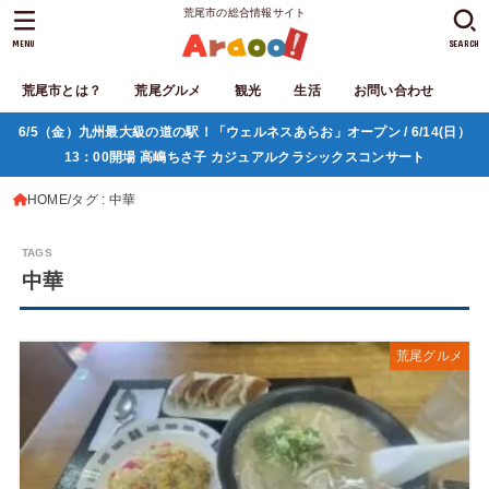
荒尾市の総合情報サイト
MENU
SEARCH
荒尾市とは？
荒尾グルメ
観光
生活
お問い合わせ
6/5（金）九州最大級の道の駅！「ウェルネスあらお」オープン / 6/14(日）
13：00開場 高嶋ちさ子 カジュアルクラシックスコンサート
HOME
タグ : 中華
中華
荒尾グルメ