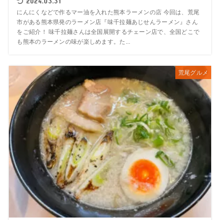
2024.03.31
にんにくなどで作るマー油を入れた熊本ラーメンの店 今回は、荒尾
市がある熊本県発のラーメン店『味千拉麺あじせんラーメン』さん
をご紹介！ 味千拉麺さんは全国展開するチェーン店で、全国どこで
も熊本のラーメンの味が楽しめます。た...
荒尾グルメ