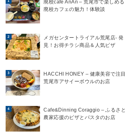
廃校cafe AnAn – 荒尾市で楽しめる
廃校カフェの魅力！体験談
メガセンタートライアル荒尾店- 発
見！お得チラシ商品＆人気ピザ
HACCHI HONEY – 健康美容で注目
荒尾市アサイーボウルのお店
Cafe&Dinning Coraggio – ふるさと
農家応援のピザとパスタのお店