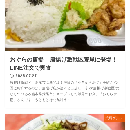
おぐらの唐揚 – 唐揚げ激戦区荒尾に登場！
LINE注文で実食
2025.07.27
唐揚げ激戦区・荒尾市に新登場！注目の『小倉からあげ』を紹介 今
回ご紹介するのは、唐揚げ店が続々と出店し、今や“唐揚げ激戦区”に
なりつつある熊本県荒尾市にオープンした話題のお店、『おぐら唐
揚』さんです。もともとは北九州市・...
荒尾グルメ