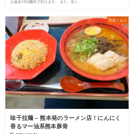
も徒歩15分圏内で行けます。 また、近く...
荒尾グルメ
味千拉麺 – 熊本発のラーメン店！にんにく
香るマー油系熊本豚骨