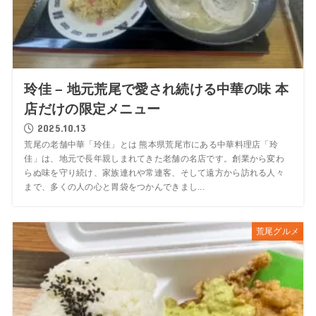
玲佳 – 地元荒尾で愛され続ける中華の味 本
店だけの限定メニュー
2025.10.13
荒尾の老舗中華「玲佳」とは 熊本県荒尾市にある中華料理店「玲
佳」は、地元で長年親しまれてきた老舗の名店です。創業から変わ
らぬ味を守り続け、家族連れや常連客、そして遠方から訪れる人々
まで、多くの人の心と胃袋をつかんできまし...
荒尾グルメ