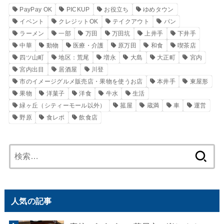
PayPay OK
PICKUP
お役立ち
ゆめタウン
イベント
クレジットOK
テイクアウト
パン
ラーメン
一部
万田
万田坑
上井手
下井手
中華
動物
医療・介護
原万田
和食
喫茶店
四ツ山町
地区：荒尾
増永
大島
大正町
宮内
宮内出目
居酒屋
川登
市のイメージグルメ販売店・果物を使うお店
本井手
東屋形
果物
洋菓子
洋食
牛水
生活
緑ヶ丘（シティーモール以外）
菰屋
蔵満
車
運営
野原
食レポ
飲食店
検
索:
人気の記事