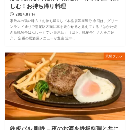
しむ！お持ち帰り料理
2024.07.14
家飲みの強い味方！お持ち帰りして本格居酒屋気分 今回は、グリー
ンランド通りで荒尾駅方面に車を走らせると見えてくる「はかた焼
き鳥晩酌亭ばんしゃくてい 荒尾店」（以下、晩酌亭）さんをご紹
介。 定番の居酒屋メニューが豊富 近年...
荒尾グルメ
鉄板バル 剛鉄 – 夜のお酒を鉄板料理と共に