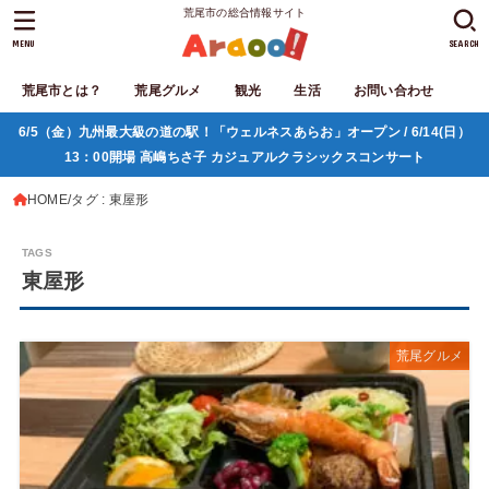
荒尾市の総合情報サイト
MENU
SEARCH
荒尾市とは？
荒尾グルメ
観光
生活
お問い合わせ
6/5（金）九州最大級の道の駅！「ウェルネスあらお」オープン / 6/14(日）
13：00開場 高嶋ちさ子 カジュアルクラシックスコンサート
HOME
タグ : 東屋形
東屋形
荒尾グルメ