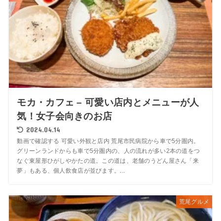
モカ・カフェ – 可愛い店内とメニューが人
気！女子会向きのお店
2024.04.14
動画で確認する 可愛い外観と店内 荒尾市民病院から車で5分圏内。
グリーンランドからも車で5分圏内の、人の流れが多い2本の道をつ
なぐ東屋形ひがしやかたの道。この道は、老舗のうどん屋さん「来
夢」もある、個人飲食店が並びます。...
荒尾グルメ