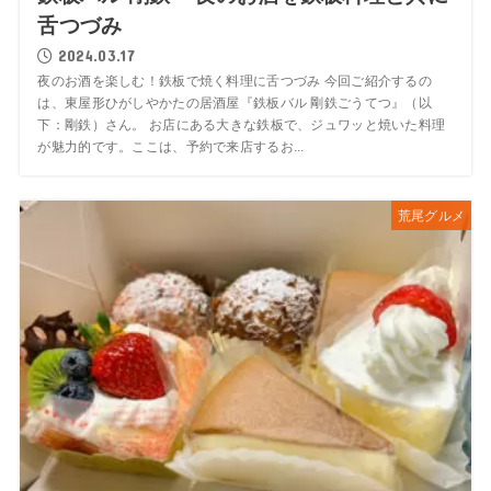
舌つづみ
2024.03.17
夜のお酒を楽しむ！鉄板で焼く料理に舌つづみ 今回ご紹介するの
は、東屋形ひがしやかたの居酒屋『鉄板バル 剛鉄ごうてつ』（以
下：剛鉄）さん。 お店にある大きな鉄板で、ジュワッと焼いた料理
が魅力的です。ここは、予約で来店するお...
荒尾グルメ