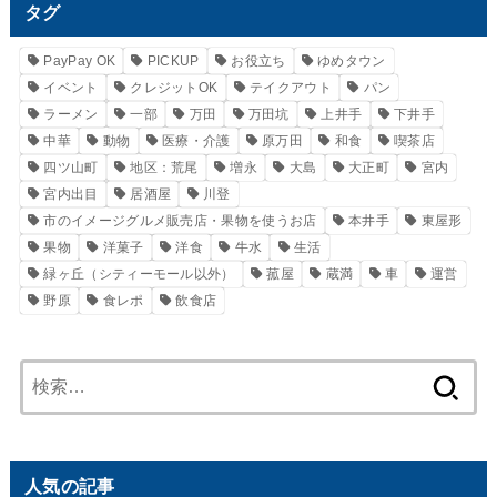
タグ
PayPay OK
PICKUP
お役立ち
ゆめタウン
イベント
クレジットOK
テイクアウト
パン
ラーメン
一部
万田
万田坑
上井手
下井手
中華
動物
医療・介護
原万田
和食
喫茶店
四ツ山町
地区：荒尾
増永
大島
大正町
宮内
宮内出目
居酒屋
川登
市のイメージグルメ販売店・果物を使うお店
本井手
東屋形
果物
洋菓子
洋食
牛水
生活
緑ヶ丘（シティーモール以外）
菰屋
蔵満
車
運営
野原
食レポ
飲食店
検
索:
人気の記事