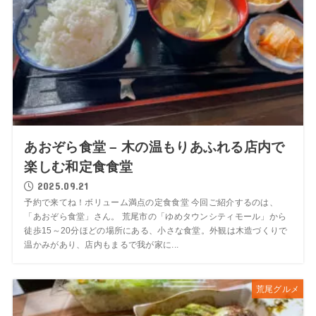
あおぞら食堂 – 木の温もりあふれる店内で
楽しむ和定食食堂
2025.09.21
予約で来てね！ボリューム満点の定食食堂 今回ご紹介するのは、
「あおぞら食堂」さん。 荒尾市の「ゆめタウンシティモール」から
徒歩15～20分ほどの場所にある、小さな食堂。外観は木造づくりで
温かみがあり、店内もまるで我が家に...
荒尾グルメ