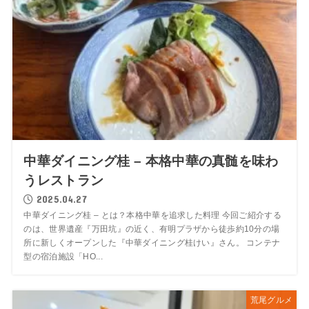
中華ダイニング桂 – 本格中華の真髄を味わ
うレストラン
2025.04.27
中華ダイニング桂 – とは？本格中華を追求した料理 今回ご紹介する
のは、世界遺産『万田坑』の近く、有明プラザから徒歩約10分の場
所に新しくオープンした『中華ダイニング桂けい』さん。 コンテナ
型の宿泊施設「HO...
荒尾グルメ