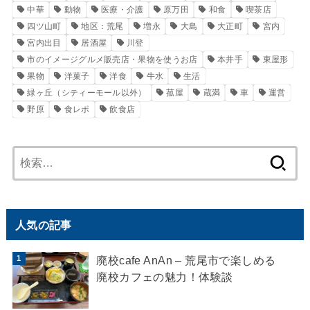
中華
動物
医療・介護
原万田
和食
喫茶店
四ツ山町
地区：荒尾
増永
大島
大正町
宮内
宮内出目
居酒屋
川登
市のイメージグルメ販売店・果物を使うお店
本井手
東屋形
果物
洋菓子
洋食
牛水
生活
緑ヶ丘（シティーモール以外）
菰屋
蔵満
車
運営
野原
食レポ
飲食店
検
索:
人気の記事
廃校cafe AnAn – 荒尾市で楽しめる
廃校カフェの魅力！体験談