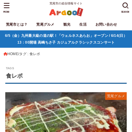
荒尾市の総合情報サイト
MENU
SEARCH
荒尾市とは？
荒尾グルメ
観光
生活
お問い合わせ
6/5（金）九州最大級の道の駅！「ウェルネスあらお」オープン / 6/14(日）
13：00開場 高嶋ちさ子 カジュアルクラシックスコンサート
HOME
タグ : 食レポ
食レポ
荒尾グルメ