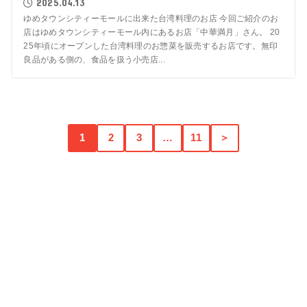
2025.04.13
ゆめタウンシティーモールに出来た台湾料理のお店 今回ご紹介のお
店はゆめタウンシティーモール内にあるお店「中華満月」さん。 20
25年頃にオープンした台湾料理のお惣菜を販売するお店です。無印
良品がある側の、食品を扱う小売店...
1
2
3
…
11
＞