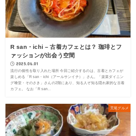
R san・ichi – 古着カフェとは？ 珈琲とフ
ァッションが出会う空間
2025.06.01
流行の個性を取り入れた場所 今回ご紹介するのは、古着とカフェが
楽しめる「R san・ichi（アールサンイチ）」さん。「楽菜ダイニン
グ喰堂・そのさき」さんの2階にあり、知る人ぞ知る隠れ家的な古着
カフェ。 なお「R san...
荒尾グルメ