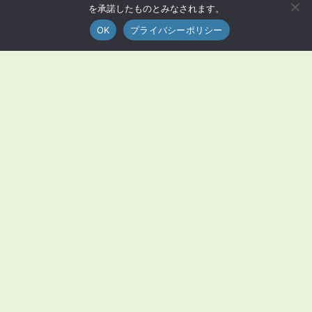
を承諾したものとみなされます。
OK
プライバシーポリシー
MENU
荒尾市とは？
荒尾グルメ
観光
生活