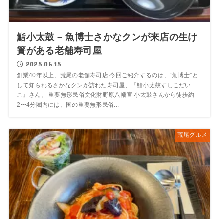
鮨小太鼓 – 魚博士さかなクンが来店の生け
簀がある老舗寿司屋
2025.06.15
創業40年以上、荒尾の老舗寿司店 今回ご紹介するのは、“魚博士”と
して知られるさかなクンが訪れた寿司屋、『鮨小太鼓すしこだい
こ』さん。 重要無形民俗文化財野原八幡宮 小太鼓さんから徒歩約
2〜4分圏内には、国の重要無形民俗...
荒尾グルメ