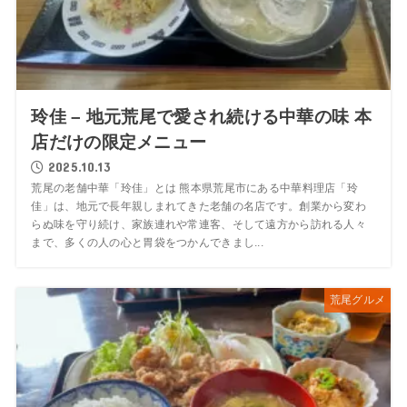
玲佳 – 地元荒尾で愛され続ける中華の味 本
店だけの限定メニュー
2025.10.13
荒尾の老舗中華「玲佳」とは 熊本県荒尾市にある中華料理店「玲
佳」は、地元で長年親しまれてきた老舗の名店です。創業から変わ
らぬ味を守り続け、家族連れや常連客、そして遠方から訪れる人々
まで、多くの人の心と胃袋をつかんできまし...
荒尾グルメ