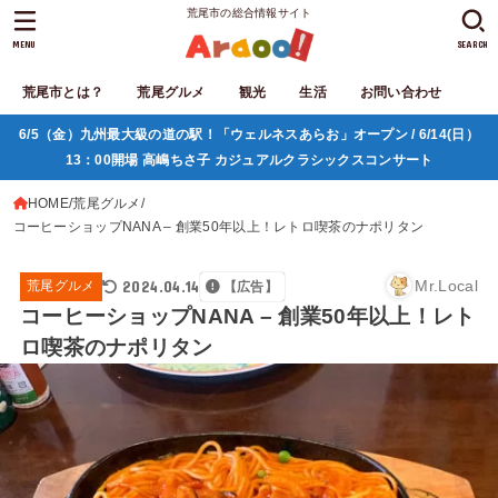
荒尾市の総合情報サイト
MENU
SEARCH
荒尾市とは？
荒尾グルメ
観光
生活
お問い合わせ
6/5（金）九州最大級の道の駅！「ウェルネスあらお」オープン / 6/14(日）
13：00開場 高嶋ちさ子 カジュアルクラシックスコンサート
HOME
荒尾グルメ
コーヒーショップNANA – 創業50年以上！レトロ喫茶のナポリタン
2024.04.14
Mr.Local
荒尾グルメ
【広告】
コーヒーショップNANA – 創業50年以上！レト
ロ喫茶のナポリタン