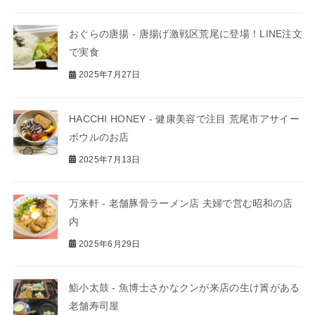
おぐらの唐揚 - 唐揚げ激戦区荒尾に登場！LINE注文
で実食
2025年7月27日
HACCHI HONEY - 健康美容で注目 荒尾市アサイー
ボウルのお店
2025年7月13日
万来軒 - 老舗豚骨ラーメン店 夫婦で営む昭和の店
内
2025年6月29日
鮨小太鼓 - 魚博士さかなクンが来店の生け簀がある
老舗寿司屋