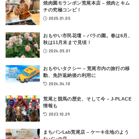
焼肉園モランボン荒尾本店 – 焼肉とキム
チの究極コンビ！
2025.01.05
おもやい市民花壇 – バラの園。春は6月、
秋は11月末まで見頃！
2024.05.01
おもやいタクシー – 荒尾市内の旅行の移
動、免許返納後の利用に
2024.04.10
荒尾と競馬の歴史、そして今 – J-PLACE
情報も
2023.10.29
まちパンLab荒尾店 – ケーキ生地のよう