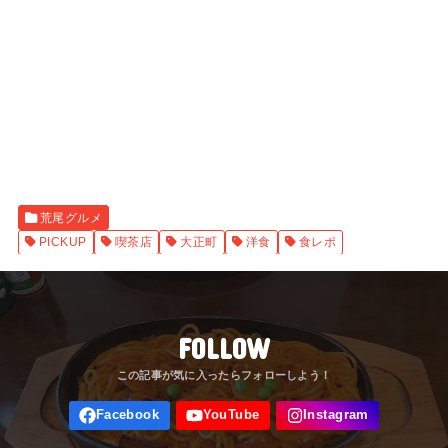
荒尾グルメ
PICKUP
喫茶店
大正町
洋食
食レポ
FOLLOW