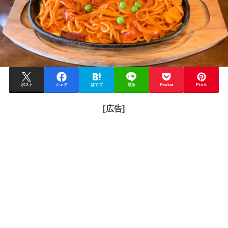
ポスト
シェア
はてブ
送る
Pocket
Pin it
[広告]