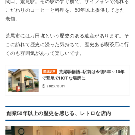
関口、荒尾駅。その駅のすぐ横で、サイフォンで淹れる
こだわりのコーヒーと料理を、50年以上提供してきた
老舗。
荒尾市には万田坑という歴史のある遺産があります。そ
こに訪れて歴史に浸った気持ちで、歴史ある喫茶店に行
くのも雰囲気があって楽しいです。
荒尾駅物語–駅前は今後5年～10年
関連記事
で荒尾でHOTな場所に
2023.10.01
創業50年以上の歴史を感じる、レトロな店内