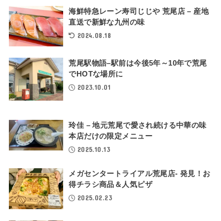
海鮮特急レーン寿司じじや 荒尾店 – 産地
直送で新鮮な九州の味
2024.08.18
荒尾駅物語–駅前は今後5年～10年で荒尾
でHOTな場所に
2023.10.01
玲佳 – 地元荒尾で愛され続ける中華の味
本店だけの限定メニュー
2025.10.13
メガセンタートライアル荒尾店- 発見！お
得チラシ商品＆人気ピザ
2025.02.23