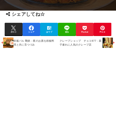
シェアしてね☆
ポスト
シェア
はてブ
送る
Pocket
Pin it
鉄板バル 剛鉄 - 夜のお酒を鉄板料
クレープショップ チョコ877 - 親
理と共に舌つづみ
子連れに人気のクレープ店