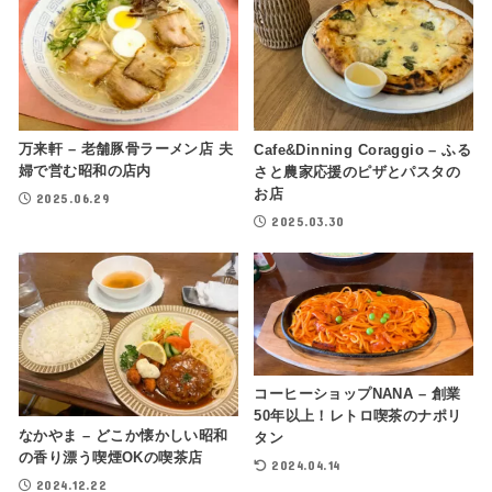
万来軒 – 老舗豚骨ラーメン店 夫
Cafe&Dinning Coraggio – ふる
婦で営む昭和の店内
さと農家応援のピザとパスタの
お店
2025.06.29
2025.03.30
コーヒーショップNANA – 創業
50年以上！レトロ喫茶のナポリ
なかやま – どこか懐かしい昭和
タン
の香り漂う喫煙OKの喫茶店
2024.04.14
2024.12.22