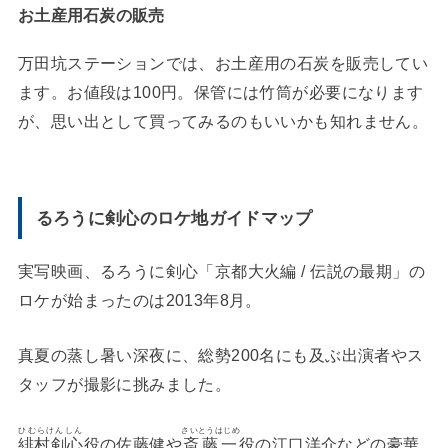
お土産用石炭の販売
万田坑ステーションでは、お土産用の石炭を販売してい
ます。お値段は100円。保管には竹筒が必要になります
が、思い出として買ってみるのもいいかも知れません。
るろうに剣心のロケ地ガイドマップ
実写映画、るろうに剣心「京都大火編 / 伝説の最期」の
ロケが始まったのは2013年8月。
真夏の蒸し暑い深夜に、総勢200名にも及ぶ出演者やス
タッフが撮影に挑みました。
ひむらけんしん
さいとうはじめ
緋村剣心
役の佐藤健や
斎藤一
役の江口洋介などの豪華