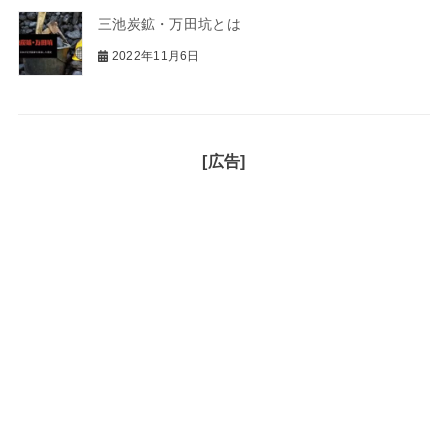
三池炭鉱・万田坑とは
2022年11月6日
[広告]