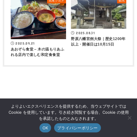
荒尾グルメ
観光
2025.08.31
野原八幡宮例大祭｜歴史1200年
2025.09.21
以上・開催日は10月15日
あおぞら食堂 – 木の温もりあふ
れる店内で楽しむ和定食食堂
よりよいエクスペリエンスを提供するため、当ウェブサイトでは
Cookie を使用しています。引き続き閲覧する場合、Cookie の使用
を承諾したものとみなされます。
OK
プライバシーポリシー