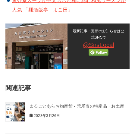
魚介系スープが中太ちぢれ麺に絡む和風ラーメンが
人気 「麺酒飯亭 よこ田」
最新記事・更新のお知らせは公
式SNSで
@SnsLocal
関連記事
まるごとあらお物産館 - 荒尾市の特産品・お土産
2023年3月26日