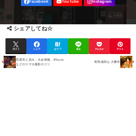
シェアしてね☆
ポスト
シェア
はてブ
送る
Pocket
Pin it
荒尾市と花火 - 大会情報、iPhone
有明成田山 大勝寺
などのスマホ撮影のコツ