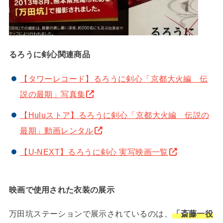
るろうに剣心関連商品
【タワーレコード】るろうに剣心「京都大火編 伝
説の最期」写真集
【Huluストア】るろうに剣心「京都大火編 伝説の
最期」動画レンタル
【U-NEXT】るろうに剣心 実写映画一覧
映画で使用された衣装の展示
万田坑ステーションで展示されているのは、
「斎藤一役