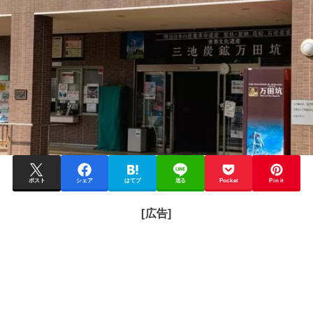
ポスト
シェア
はてブ
送る
Pocket
Pin it
[広告]