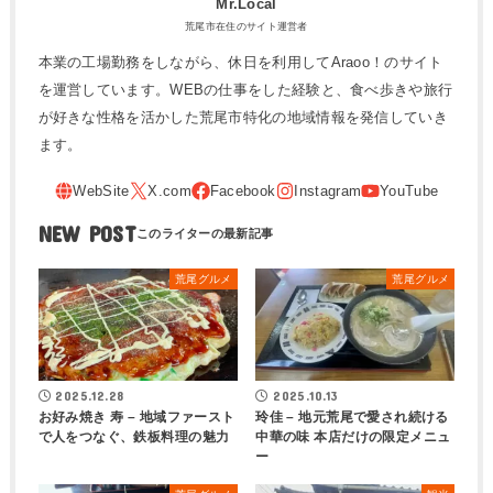
Mr.Local
荒尾市在住のサイト運営者
本業の工場勤務をしながら、休日を利用してAraoo！のサイト
を運営しています。WEBの仕事をした経験と、食べ歩きや旅行
が好きな性格を活かした荒尾市特化の地域情報を発信していき
ます。
NEW POST
荒尾グルメ
荒尾グルメ
2025.12.28
2025.10.13
お好み焼き 寿 – 地域ファースト
玲佳 – 地元荒尾で愛され続ける
で人をつなぐ、鉄板料理の魅力
中華の味 本店だけの限定メニュ
ー