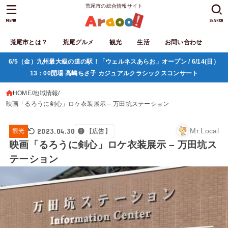
荒尾市の総合情報サイト
MENU
SEARCH
荒尾市とは？
荒尾グルメ
観光
生活
お問い合わせ
6/5（金）九州最大級の道の駅！「ウェルネスあらお」オープン / 6/14(日）
13：00開場 高嶋ちさ子 カジュアルクラシックスコンサート
HOME
地域情報
映画「るろうに剣心」ロケ衣装展示 – 万田坑ステーション
2023.04.30
Mr.Local
観光
【広告】
映画「るろうに剣心」ロケ衣装展示 – 万田坑ス
テーション