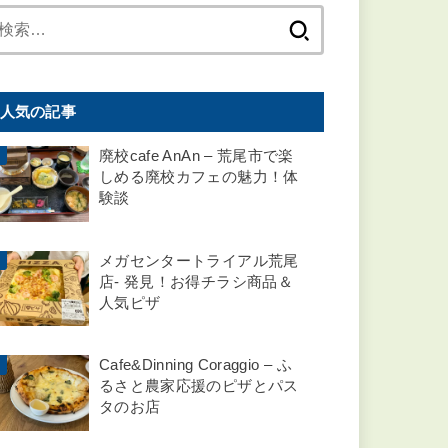
検
索:
人気の記事
廃校cafe AnAn – 荒尾市で楽
しめる廃校カフェの魅力！体
験談
メガセンタートライアル荒尾
店- 発見！お得チラシ商品＆
人気ピザ
Cafe&Dinning Coraggio – ふ
るさと農家応援のピザとパス
タのお店