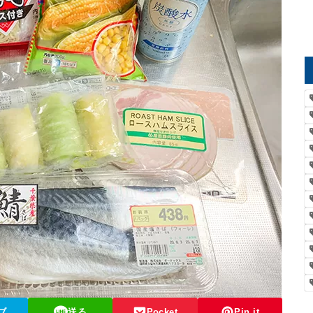
ブ
送る
Pocket
Pin it