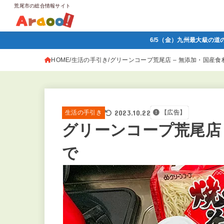
荒尾市の総合情報サイト
6/5（金）九州最大級の道
HOME
生活の手引き
グリーンコープ荒尾店 – 無添加・国産食
2023.10.22
生活の手引き
【広告】
グリーンコープ荒尾店 
で