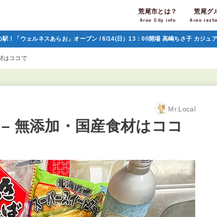
荒尾市とは？
荒尾グ
Arao City info
Arao rest
の駅！「ウェルネスあらお」オープン / 6/14(日）13：00開場 高嶋ちさ子 カジ
材はココで
Mr.Local
– 無添加・国産食材はココ