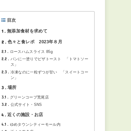
目次
1
無添加食材を求めて
2
色々と食レポ 2023年８月
2.1
ロースハムスライス 85g
2.2
パンに一塗りでピザトースト 「トマトソー
ス」
2.3
冷凍なのに一粒ずつが甘い 「スイートコー
ン」
3
場所
3.1
グリーンコープ荒尾店
3.2
公式サイト・SNS
4
近くの施設・お店
4.1
ゆめタウンシティーモール内