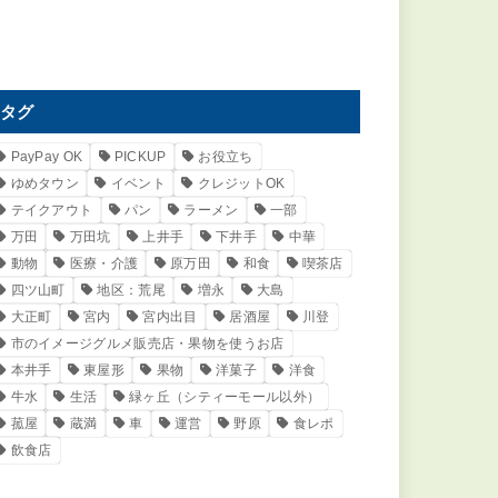
タグ
PayPay OK
PICKUP
お役立ち
ゆめタウン
イベント
クレジットOK
テイクアウト
パン
ラーメン
一部
万田
万田坑
上井手
下井手
中華
動物
医療・介護
原万田
和食
喫茶店
四ツ山町
地区：荒尾
増永
大島
大正町
宮内
宮内出目
居酒屋
川登
市のイメージグルメ販売店・果物を使うお店
本井手
東屋形
果物
洋菓子
洋食
牛水
生活
緑ヶ丘（シティーモール以外）
菰屋
蔵満
車
運営
野原
食レポ
飲食店