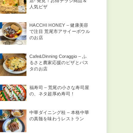
検
索:
人気の記事
廃校cafe AnAn – 荒尾市で楽
しめる廃校カフェの魅力！体
験談
メガセンタートライアル荒尾
店- 発見！お得チラシ商品＆
人気ピザ
HACCHI HONEY – 健康美容
で注目 荒尾市アサイーボウル
のお店