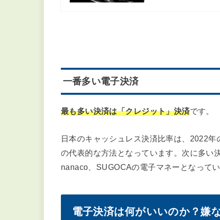
たまに発行するよ AraoPay
他にも、荒尾市では「
AraoPa
y
」という
紙タイプの商品券も配布されて、コロナ禍
た。
大事な車の
関連記事
2023.11.05