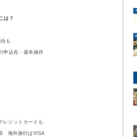
002/20230406002.html
目次
[
hide
]
スが増えている
こは？
場合も