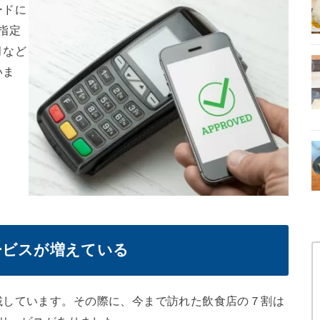
支払いも
ードに
指定
月など
いま