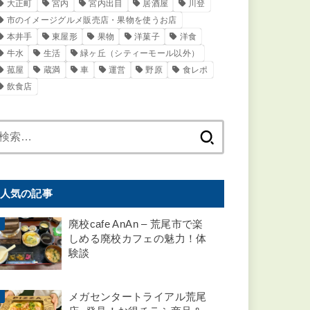
タグ
PayPay OK
PICKUP
お役立ち
ゆめタウン
イベント
クレジットOK
テイクアウト
パン
ラーメン
一部
万田
万田坑
上井手
下井手
中華
動物
医療・介護
原万田
和食
喫茶店
四ツ山町
地区：荒尾
増永
大島
大正町
宮内
宮内出目
居酒屋
川登
市のイメージグルメ販売店・果物を使うお店
本井手
東屋形
果物
洋菓子
洋食
牛水
生活
緑ヶ丘（シティーモール以外）
菰屋
蔵満
車
運営
野原
食レポ
飲食店