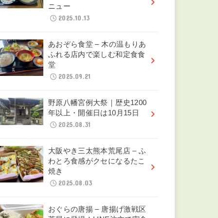
最新の記事
お好み焼き 寿 – 地域ファース
トで人をつなぐ、鉄板料理の
魅力
2025.12.28
玲佳 – 地元荒尾で愛され続け
る中華の味 本店だけの限定メ
ニュー
2025.10.13
あおぞら食堂 – 木の温もりあ
ふれる店内で楽しむ和定食食
堂
2025.09.21