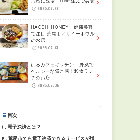
野原八幡宮例大祭｜歴史1200
年以上・開催日は10月15日
2025.08.31
大阪やき三太熊本荒尾店 – ふ
わとろ食感がクセになるたこ
焼き
2025.08.03
おぐらの唐揚 – 唐揚げ激戦区
荒尾に登場！LINE注文で実食
2025.07.27
HACCHI HONEY – 健康美容
で注目 荒尾市アサイーボウル
のお店
2025.07.13