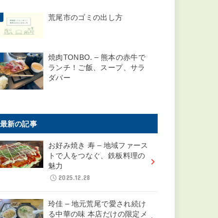
Cafe&Dinning Coraggio – ふ
るさと農家応援のピザとパス
タのお店
福寿司 – 荒尾の小さな寿司屋
の、ネタ超厚め寿司！
中華ダイニング桂 – 本格中華
の真髄を味わうレストラン
荒尾市のゴミの出し方
焼肉TONBO. – 熊本の赤牛で
ランチ！ご飯、スープ、サラ
ダバー