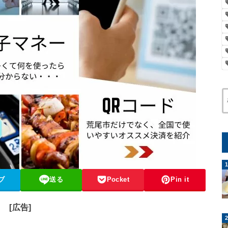
ブ
送る
Pocket
Pin it
[広告]