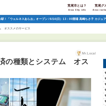
荒尾市とは？
荒尾グ
Arao City info
Arao rest
の駅！「ウェルネスあらお」オープン / 6/14(日）13：00開場 高嶋ちさ子 カジ
ム オススメのサービス
Mr.Local
済の種類とシステム オス